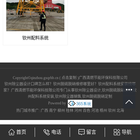
钦州配料系统
Copyright©
qinzhou.gxqrhb.cn
(
点击复制
)广西清燃节能环保科技限公司
钦州除尘器设计口碑怎么样？钦州脱硫脱硝维修哪里好？钦州配料系统安装找哪
家？广西清燃节能环保科技限公司专门从事钦州除尘器设计,钦州脱硫脱硝维修,钦
州配料系统安装,钦州除尘器销售,钦州脱硫脱硝定制
Powered by
热门城市推广:
广西
南宁
柳州
桂林
河州
百色
河池
梧州
钦州
北海
首页
电话
留言
导航